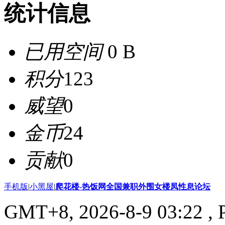
统计信息
已用空间
0 B
积分
123
威望
0
金币
24
贡献
0
手机版
|
小黑屋
|
爬花楼-热饭网全国兼职外围女楼凤性息论坛
GMT+8, 2026-8-9 03:22
, 