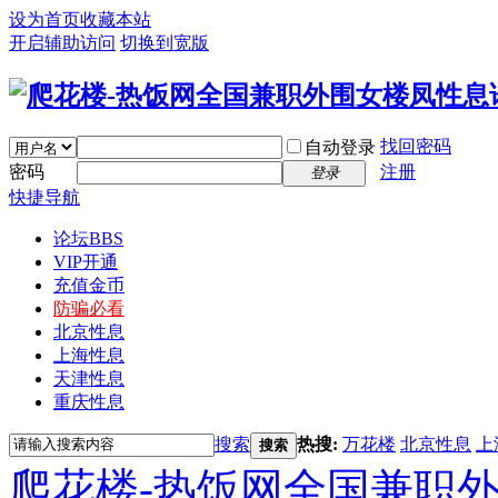
设为首页
收藏本站
开启辅助访问
切换到宽版
找回密码
自动登录
密码
注册
登录
快捷导航
论坛
BBS
VIP开通
充值金币
防骗必看
北京性息
上海性息
天津性息
重庆性息
搜索
热搜:
万花楼
北京性息
上
搜索
爬花楼-热饭网全国兼职