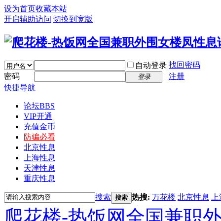
设为首页
收藏本站
开启辅助访问
切换到宽版
找回密码
自动登录
密码
注册
登录
快捷导航
论坛
BBS
VIP开通
充值金币
防骗必看
北京性息
上海性息
天津性息
重庆性息
搜索
热搜:
万花楼
北京性息
上
搜索
爬花楼-热饭网全国兼职