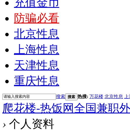
充值金币
防骗必看
北京性息
上海性息
天津性息
重庆性息
搜索
热搜:
万花楼
北京性息
上
搜索
爬花楼-热饭网全国兼职
›
个人资料