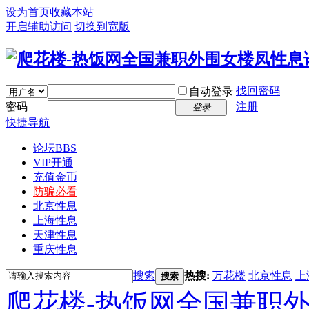
设为首页
收藏本站
开启辅助访问
切换到宽版
找回密码
自动登录
密码
注册
登录
快捷导航
论坛
BBS
VIP开通
充值金币
防骗必看
北京性息
上海性息
天津性息
重庆性息
搜索
热搜:
万花楼
北京性息
上
搜索
爬花楼-热饭网全国兼职