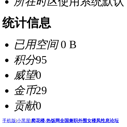
所在时区
使用系统默认
统计信息
已用空间
0 B
积分
95
威望
0
金币
29
贡献
0
手机版
|
小黑屋
|
爬花楼-热饭网全国兼职外围女楼凤性息论坛