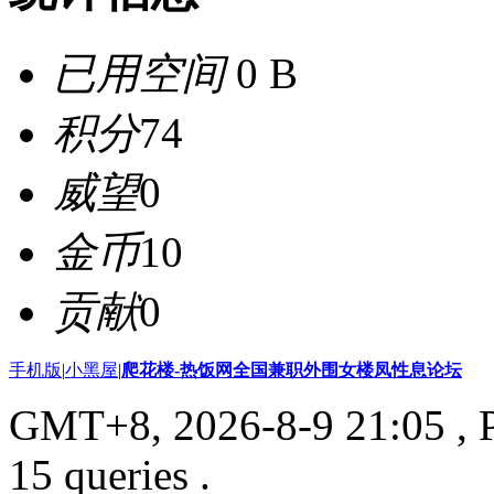
已用空间
0 B
积分
74
威望
0
金币
10
贡献
0
手机版
|
小黑屋
|
爬花楼-热饭网全国兼职外围女楼凤性息论坛
GMT+8, 2026-8-9 21:05
, 
15 queries .