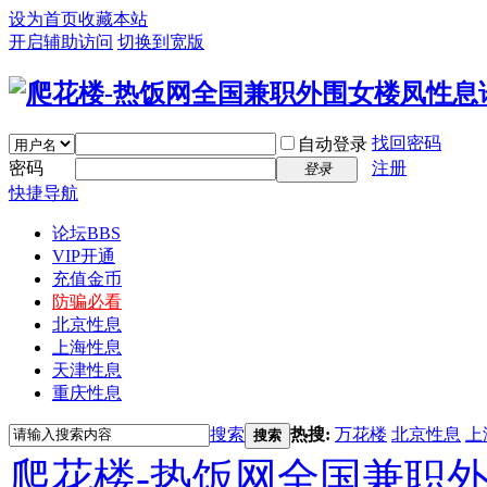
设为首页
收藏本站
开启辅助访问
切换到宽版
找回密码
自动登录
密码
注册
登录
快捷导航
论坛
BBS
VIP开通
充值金币
防骗必看
北京性息
上海性息
天津性息
重庆性息
搜索
热搜:
万花楼
北京性息
上
搜索
爬花楼-热饭网全国兼职