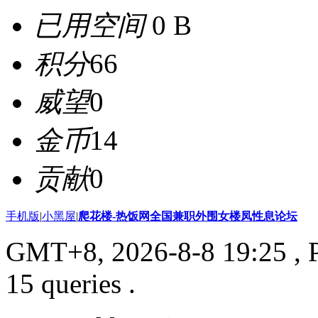
已用空间
0 B
积分
66
威望
0
金币
14
贡献
0
手机版
|
小黑屋
|
爬花楼-热饭网全国兼职外围女楼凤性息论坛
GMT+8, 2026-8-8 19:25
, 
15 queries .