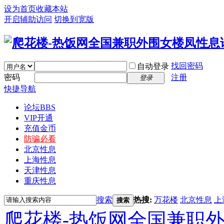
设为首页
收藏本站
开启辅助访问
切换到宽版
找回密码
自动登录
密码
注册
登录
快捷导航
论坛
BBS
VIP开通
充值金币
防骗必看
北京性息
上海性息
天津性息
重庆性息
搜索
热搜:
万花楼
北京性息
上
搜索
爬花楼-热饭网全国兼职