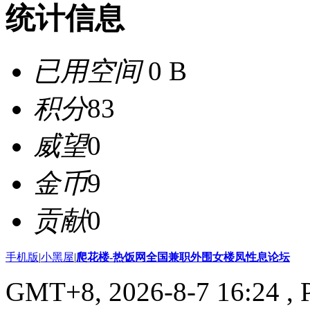
统计信息
已用空间
0 B
积分
83
威望
0
金币
9
贡献
0
手机版
|
小黑屋
|
爬花楼-热饭网全国兼职外围女楼凤性息论坛
GMT+8, 2026-8-7 16:24
, 