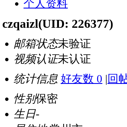
个人资料
czqaizl
(UID: 226377)
邮箱状态
未验证
视频认证
未认证
统计信息
好友数 0
|
回帖
性别
保密
生日
-