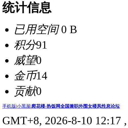
统计信息
已用空间
0 B
积分
91
威望
0
金币
14
贡献
0
手机版
|
小黑屋
|
爬花楼-热饭网全国兼职外围女楼凤性息论坛
GMT+8, 2026-8-10 12:17
,