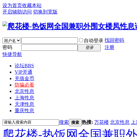
设为首页
收藏本站
开启辅助访问
切换到宽版
找回密码
自动登录
密码
注册
登录
快捷导航
论坛
BBS
VIP开通
充值金币
防骗必看
北京性息
上海性息
天津性息
重庆性息
搜索
热搜:
万花楼
北京性息
上
搜索
爬花楼-热饭网全国兼职