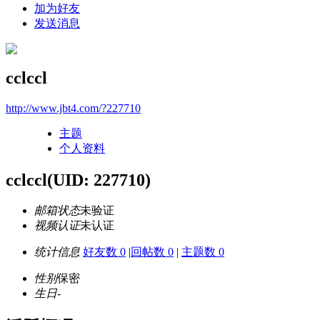
加为好友
发送消息
cclccl
http://www.jbt4.com/?227710
主题
个人资料
cclccl
(UID: 227710)
邮箱状态
未验证
视频认证
未认证
统计信息
好友数 0
|
回帖数 0
|
主题数 0
性别
保密
生日
-