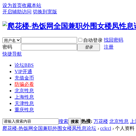
设为首页
收藏本站
开启辅助访问
切换到宽版
找回密码
自动登录
密码
注册
登录
快捷导航
论坛
BBS
VIP开通
充值金币
防骗必看
北京性息
上海性息
天津性息
重庆性息
搜索
热搜:
万花楼
北京性息
上
搜索
爬花楼-热饭网全国兼职外围女楼凤性息论坛
›
cclccl
›
个人资料