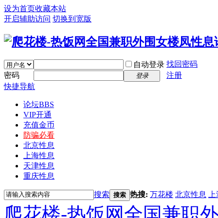
设为首页
收藏本站
开启辅助访问
切换到宽版
找回密码
自动登录
密码
注册
登录
快捷导航
论坛
BBS
VIP开通
充值金币
防骗必看
北京性息
上海性息
天津性息
重庆性息
搜索
热搜:
万花楼
北京性息
上
搜索
爬花楼-热饭网全国兼职