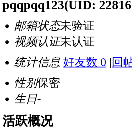
pqqpqq123
(UID: 22816
邮箱状态
未验证
视频认证
未认证
统计信息
好友数 0
|
回帖
性别
保密
生日
-
活跃概况