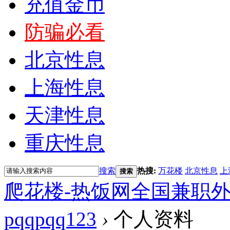
充值金币
防骗必看
北京性息
上海性息
天津性息
重庆性息
搜索
热搜:
万花楼
北京性息
上
搜索
爬花楼-热饭网全国兼职
pqqpqq123
›
个人资料