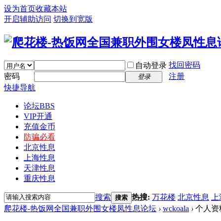
设为首页
收藏本站
开启辅助访问
切换到宽版
找回密码
自动登录
密码
注册
登录
快捷导航
论坛
BBS
VIP开通
充值金币
防骗必看
北京性息
上海性息
天津性息
重庆性息
搜索
热搜:
万花楼
北京性息
上
搜索
爬花楼-热饭网全国兼职外围女楼凤性息论坛
›
wckoala
›
个人资