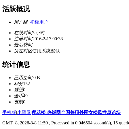
活跃概况
用户组
初级用户
在线时间
5 小时
注册时间
2016-2-17 00:38
最后访问
所在时区
使用系统默认
统计信息
已用空间
0 B
积分
152
威望
0
金币
49
贡献
0
手机版
|
小黑屋
|
爬花楼-热饭网全国兼职外围女楼凤性息论坛
GMT+8, 2026-8-8 11:59
, Processed in 0.046504 second(s), 15 querie