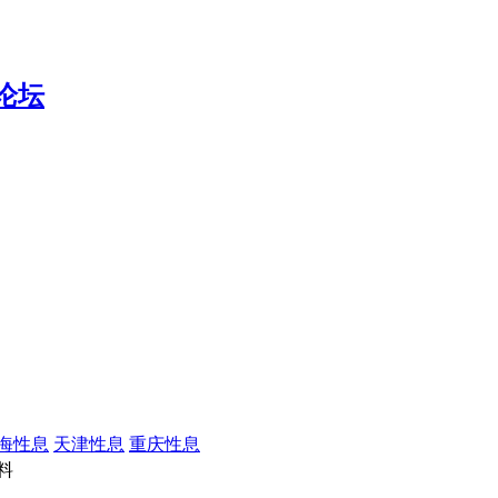
海性息
天津性息
重庆性息
料