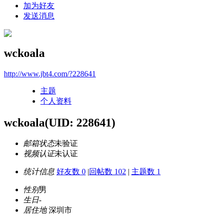
加为好友
发送消息
wckoala
http://www.jbt4.com/?228641
主题
个人资料
wckoala
(UID: 228641)
邮箱状态
未验证
视频认证
未认证
统计信息
好友数 0
|
回帖数 102
|
主题数 1
性别
男
生日
-
居住地
深圳市