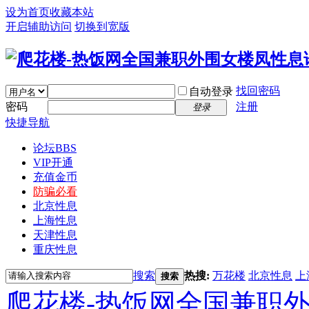
设为首页
收藏本站
开启辅助访问
切换到宽版
找回密码
自动登录
密码
注册
登录
快捷导航
论坛
BBS
VIP开通
充值金币
防骗必看
北京性息
上海性息
天津性息
重庆性息
搜索
热搜:
万花楼
北京性息
上
搜索
爬花楼-热饭网全国兼职