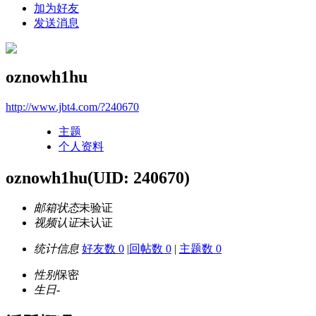
加为好友
发送消息
oznowh1hu
http://www.jbt4.com/?240670
主题
个人资料
oznowh1hu
(UID: 240670)
邮箱状态
未验证
视频认证
未认证
统计信息
好友数 0
|
回帖数 0
|
主题数 0
性别
保密
生日
-