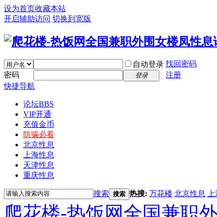
设为首页
收藏本站
开启辅助访问
切换到宽版
找回密码
自动登录
密码
注册
登录
快捷导航
论坛
BBS
VIP开通
充值金币
防骗必看
北京性息
上海性息
天津性息
重庆性息
搜索
热搜:
万花楼
北京性息
上
搜索
爬花楼-热饭网全国兼职