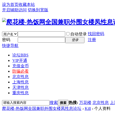
设为首页
收藏本站
开启辅助访问
切换到宽版
找回密码
自动登录
密码
注册
登录
快捷导航
论坛
BBS
VIP开通
充值金币
防骗必看
北京性息
上海性息
天津性息
重庆性息
搜索
热搜:
万花楼
北京性息
上
搜索
爬花楼-热饭网全国兼职外围女楼凤性息论坛
›
Kill
›
个人资料