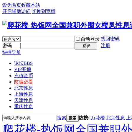
设为首页
收藏本站
开启辅助访问
切换到宽版
找回密码
自动登录
密码
注册
登录
快捷导航
论坛
BBS
VIP开通
充值金币
防骗必看
北京性息
上海性息
天津性息
重庆性息
搜索
热搜:
万花楼
北京性息
上
搜索
爬花楼-热饭网全国兼职