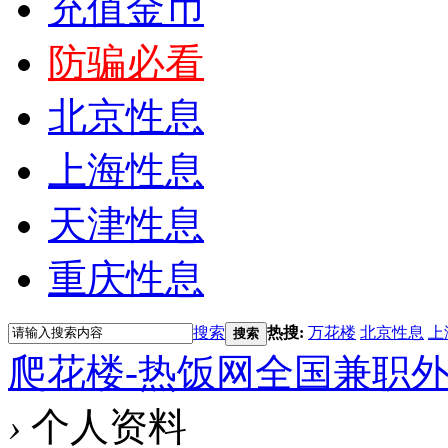
充值金币
防骗必看
北京性息
上海性息
天津性息
重庆性息
搜索
热搜:
万花楼
北京性息
上
搜索
爬花楼-热饭网全国兼职
›
个人资料