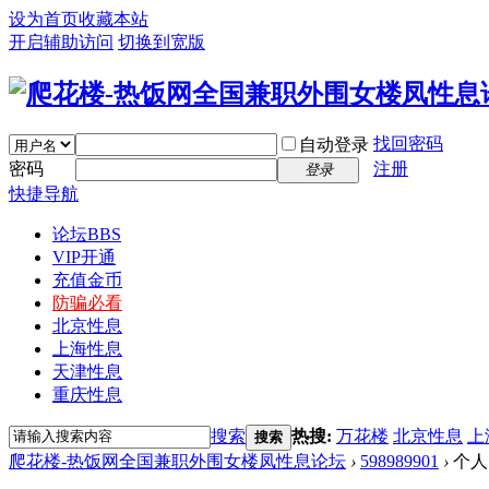
设为首页
收藏本站
开启辅助访问
切换到宽版
找回密码
自动登录
密码
注册
登录
快捷导航
论坛
BBS
VIP开通
充值金币
防骗必看
北京性息
上海性息
天津性息
重庆性息
搜索
热搜:
万花楼
北京性息
上
搜索
爬花楼-热饭网全国兼职外围女楼凤性息论坛
›
598989901
›
个人