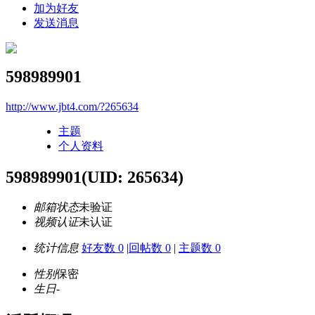
加为好友
发送消息
598989901
http://www.jbt4.com/?265634
主题
个人资料
598989901
(UID: 265634)
邮箱状态
未验证
视频认证
未认证
统计信息
好友数 0
|
回帖数 0
|
主题数 0
性别
保密
生日
-