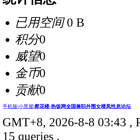
已用空间
0 B
积分
0
威望
0
金币
0
贡献
0
手机版
|
小黑屋
|
爬花楼-热饭网全国兼职外围女楼凤性息论坛
GMT+8, 2026-8-8 03:43
, 
15 queries .