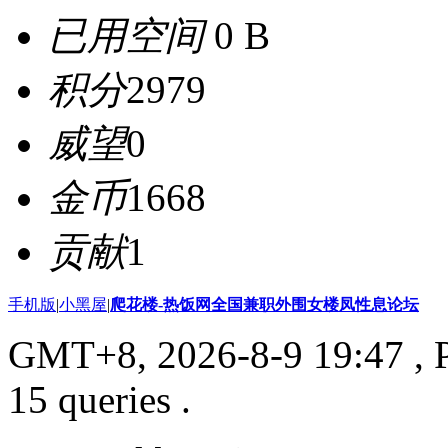
已用空间
0 B
积分
2979
威望
0
金币
1668
贡献
1
手机版
|
小黑屋
|
爬花楼-热饭网全国兼职外围女楼凤性息论坛
GMT+8, 2026-8-9 19:47
, 
15 queries .