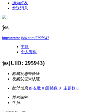
加为好友
发送消息
jss
http://www.jbt4.com/?295943
主题
个人资料
jss
(UID: 295943)
邮箱状态
未验证
视频认证
未认证
统计信息
好友数 0
|
回帖数 0
|
主题数 0
性别
保密
生日
-