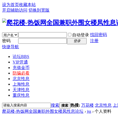
设为首页
收藏本站
开启辅助访问
切换到宽版
找回密码
自动登录
密码
注册
登录
快捷导航
论坛
BBS
VIP开通
充值金币
防骗必看
北京性息
上海性息
天津性息
重庆性息
搜索
热搜:
万花楼
北京性息
上
搜索
爬花楼-热饭网全国兼职外围女楼凤性息论坛
›
jss
›
个人资料