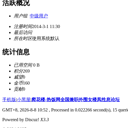
活跃概况
用户组
中级用户
注册时间
2014-3-1 11:30
最后访问
所在时区
使用系统默认
统计信息
已用空间
0 B
积分
269
威望
0
金币
160
贡献
0
手机版
|
小黑屋
|
爬花楼-热饭网全国兼职外围女楼凤性息论坛
GMT+8, 2026-8-8 10:52
, Processed in 0.022266 second(s), 15 querie
Powered by Discuz!
X3.3