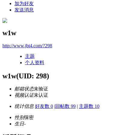
加为好友
发送消息
w1w
http://www.jbt4.com/?298
主题
个人资料
w1w
(UID: 298)
邮箱状态
未验证
视频认证
未认证
统计信息
好友数 0
|
回帖数 99
|
主题数 10
性别
保密
生日
-