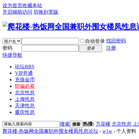
设为首页
收藏本站
开启辅助访问
切换到宽版
找回密码
自动登录
密码
注册
登录
快捷导航
论坛
BBS
VIP开通
充值金币
防骗必看
北京性息
上海性息
天津性息
重庆性息
搜索
热搜:
万花楼
北京性息
上
搜索
爬花楼-热饭网全国兼职外围女楼凤性息论坛
›
w1w
›
个人资料