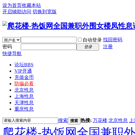
设为首页
收藏本站
开启辅助访问
切换到宽版
找回密码
自动登录
密码
注册
登录
快捷导航
论坛
BBS
VIP开通
充值金币
防骗必看
北京性息
上海性息
天津性息
重庆性息
搜索
热搜:
万花楼
北京性息
上
搜索
爬花楼-热饭网全国兼职