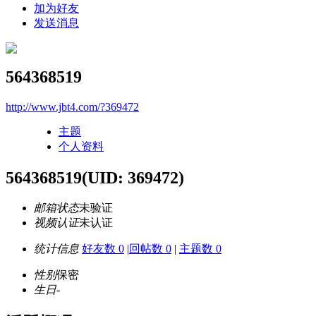
加为好友
发送消息
564368519
http://www.jbt4.com/?369472
主题
个人资料
564368519
(UID: 369472)
邮箱状态
未验证
视频认证
未认证
统计信息
好友数 0
|
回帖数 0
|
主题数 0
性别
保密
生日
-