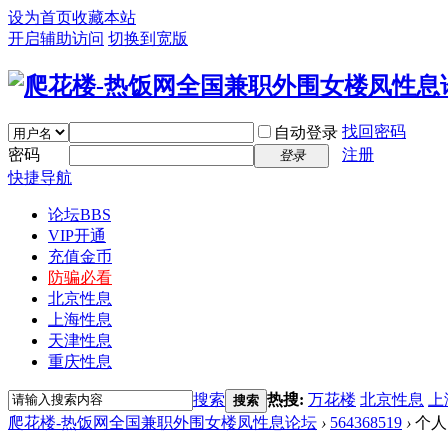
设为首页
收藏本站
开启辅助访问
切换到宽版
找回密码
自动登录
密码
注册
登录
快捷导航
论坛
BBS
VIP开通
充值金币
防骗必看
北京性息
上海性息
天津性息
重庆性息
搜索
热搜:
万花楼
北京性息
上
搜索
爬花楼-热饭网全国兼职外围女楼凤性息论坛
›
564368519
›
个人