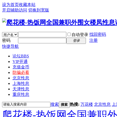
设为首页
收藏本站
开启辅助访问
切换到宽版
找回密码
自动登录
密码
注册
登录
快捷导航
论坛
BBS
VIP开通
充值金币
防骗必看
北京性息
上海性息
天津性息
重庆性息
搜索
热搜:
万花楼
北京性息
上
搜索
爬花楼-热饭网全国兼职