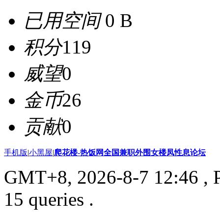
已用空间
0 B
积分
119
威望
0
金币
26
贡献
0
手机版
|
小黑屋
|
爬花楼-热饭网全国兼职外围女楼凤性息论坛
GMT+8, 2026-8-7 12:46
, 
15 queries .