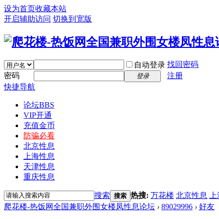
设为首页
收藏本站
开启辅助访问
切换到宽版
找回密码
自动登录
密码
注册
登录
快捷导航
论坛
BBS
VIP开通
充值金币
防骗必看
北京性息
上海性息
天津性息
重庆性息
搜索
热搜:
万花楼
北京性息
上
搜索
爬花楼-热饭网全国兼职外围女楼凤性息论坛
›
89029996
›
好友