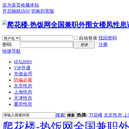
设为首页
收藏本站
开启辅助访问
切换到宽版
找回密码
自动登录
密码
注册
登录
快捷导航
论坛
BBS
VIP开通
充值金币
防骗必看
北京性息
上海性息
天津性息
重庆性息
搜索
热搜:
万花楼
北京性息
上
搜索
爬花楼-热饭网全国兼职