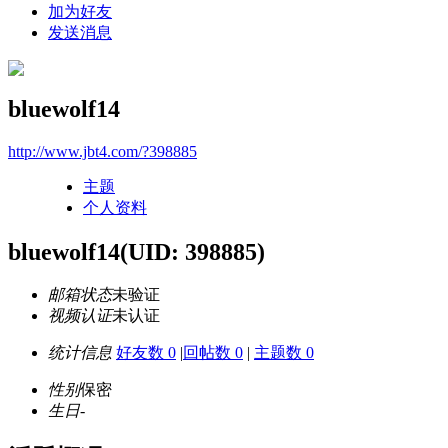
加为好友
发送消息
bluewolf14
http://www.jbt4.com/?398885
主题
个人资料
bluewolf14
(UID: 398885)
邮箱状态
未验证
视频认证
未认证
统计信息
好友数 0
|
回帖数 0
|
主题数 0
性别
保密
生日
-