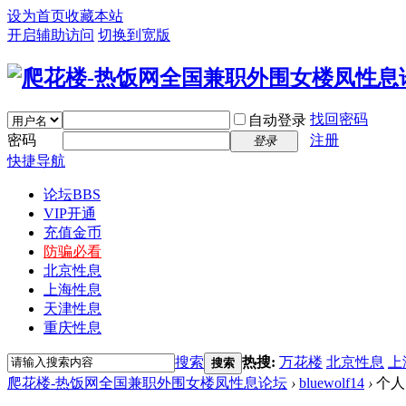
设为首页
收藏本站
开启辅助访问
切换到宽版
找回密码
自动登录
密码
注册
登录
快捷导航
论坛
BBS
VIP开通
充值金币
防骗必看
北京性息
上海性息
天津性息
重庆性息
搜索
热搜:
万花楼
北京性息
上
搜索
爬花楼-热饭网全国兼职外围女楼凤性息论坛
›
bluewolf14
›
个人