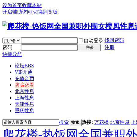
设为首页
收藏本站
开启辅助访问
切换到宽版
找回密码
自动登录
密码
注册
登录
快捷导航
论坛
BBS
VIP开通
充值金币
防骗必看
北京性息
上海性息
天津性息
重庆性息
搜索
热搜:
万花楼
北京性息
上
搜索
爬花楼-热饭网全国兼职