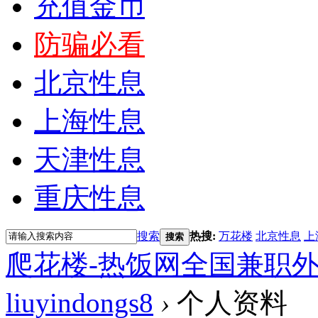
充值金币
防骗必看
北京性息
上海性息
天津性息
重庆性息
搜索
热搜:
万花楼
北京性息
上
搜索
爬花楼-热饭网全国兼职
liuyindongs8
›
个人资料