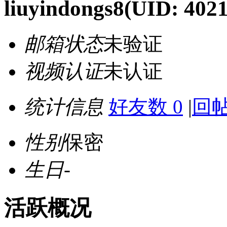
liuyindongs8
(UID: 402
邮箱状态
未验证
视频认证
未认证
统计信息
好友数 0
|
回帖
性别
保密
生日
-
活跃概况