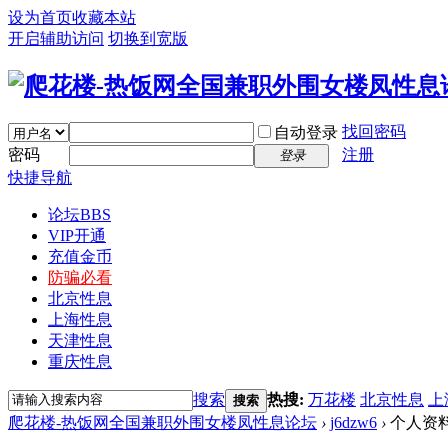
设为首页
收藏本站
开启辅助访问
切换到宽版
找回密码
自动登录
密码
注册
登录
快捷导航
论坛
BBS
VIP开通
充值金币
防骗必看
北京性息
上海性息
天津性息
重庆性息
搜索
热搜:
万花楼
北京性息
上
搜索
爬花楼-热饭网全国兼职外围女楼凤性息论坛
›
j6dzw6
›
个人资