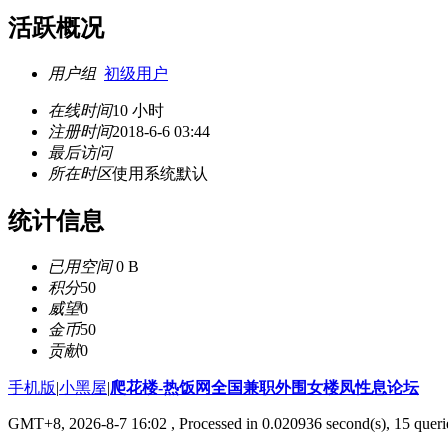
活跃概况
用户组
初级用户
在线时间
10 小时
注册时间
2018-6-6 03:44
最后访问
所在时区
使用系统默认
统计信息
已用空间
0 B
积分
50
威望
0
金币
50
贡献
0
手机版
|
小黑屋
|
爬花楼-热饭网全国兼职外围女楼凤性息论坛
GMT+8, 2026-8-7 16:02
, Processed in 0.020936 second(s), 15 querie