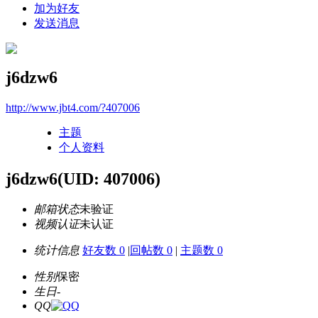
加为好友
发送消息
j6dzw6
http://www.jbt4.com/?407006
主题
个人资料
j6dzw6
(UID: 407006)
邮箱状态
未验证
视频认证
未认证
统计信息
好友数 0
|
回帖数 0
|
主题数 0
性别
保密
生日
-
QQ