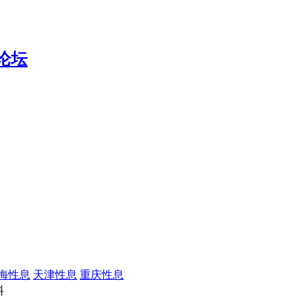
海性息
天津性息
重庆性息
料