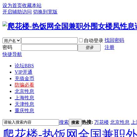
设为首页
收藏本站
开启辅助访问
切换到宽版
找回密码
自动登录
密码
注册
登录
快捷导航
论坛
BBS
VIP开通
充值金币
防骗必看
北京性息
上海性息
天津性息
重庆性息
搜索
热搜:
万花楼
北京性息
上
搜索
爬花楼-热饭网全国兼职