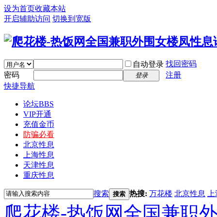
设为首页
收藏本站
开启辅助访问
切换到宽版
找回密码
自动登录
密码
注册
登录
快捷导航
论坛
BBS
VIP开通
充值金币
防骗必看
北京性息
上海性息
天津性息
重庆性息
搜索
热搜:
万花楼
北京性息
上
搜索
爬花楼-热饭网全国兼职