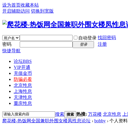
设为首页
收藏本站
开启辅助访问
切换到宽版
找回密码
自动登录
密码
注册
登录
快捷导航
论坛
BBS
VIP开通
充值金币
防骗必看
北京性息
上海性息
天津性息
重庆性息
搜索
热搜:
万花楼
北京性息
上
搜索
爬花楼-热饭网全国兼职外围女楼凤性息论坛
›
bobby
›
个人资料