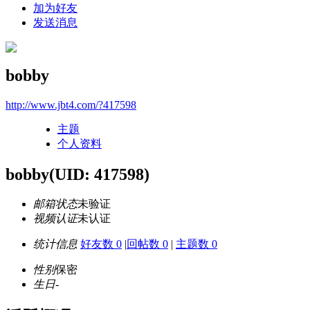
加为好友
发送消息
bobby
http://www.jbt4.com/?417598
主题
个人资料
bobby
(UID: 417598)
邮箱状态
未验证
视频认证
未认证
统计信息
好友数 0
|
回帖数 0
|
主题数 0
性别
保密
生日
-