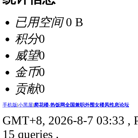
已用空间
0 B
积分
0
威望
0
金币
0
贡献
0
手机版
|
小黑屋
|
爬花楼-热饭网全国兼职外围女楼凤性息论坛
GMT+8, 2026-8-7 03:33
, 
15 queries .