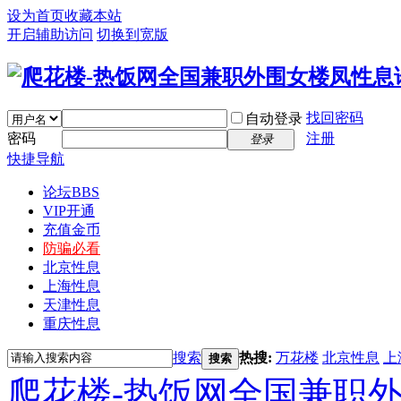
设为首页
收藏本站
开启辅助访问
切换到宽版
找回密码
自动登录
密码
注册
登录
快捷导航
论坛
BBS
VIP开通
充值金币
防骗必看
北京性息
上海性息
天津性息
重庆性息
搜索
热搜:
万花楼
北京性息
上
搜索
爬花楼-热饭网全国兼职