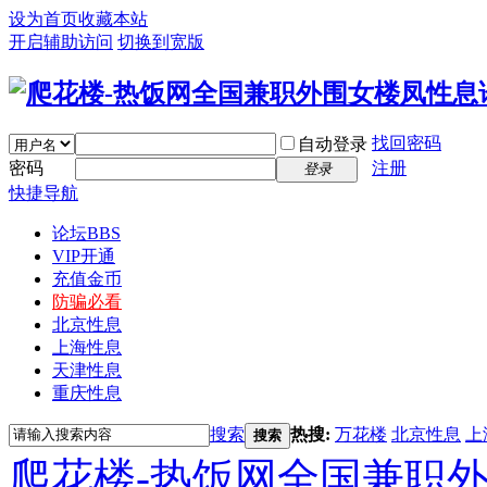
设为首页
收藏本站
开启辅助访问
切换到宽版
找回密码
自动登录
密码
注册
登录
快捷导航
论坛
BBS
VIP开通
充值金币
防骗必看
北京性息
上海性息
天津性息
重庆性息
搜索
热搜:
万花楼
北京性息
上
搜索
爬花楼-热饭网全国兼职