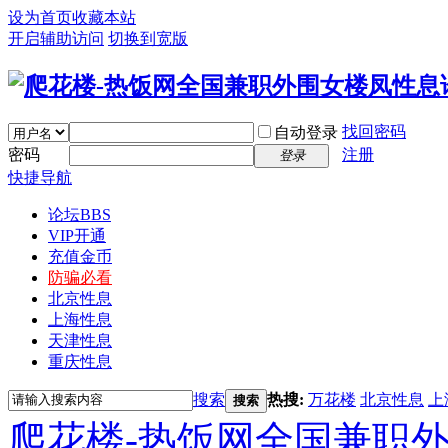
设为首页
收藏本站
开启辅助访问
切换到宽版
找回密码
自动登录
密码
注册
登录
快捷导航
论坛
BBS
VIP开通
充值金币
防骗必看
北京性息
上海性息
天津性息
重庆性息
搜索
热搜:
万花楼
北京性息
上
搜索
爬花楼-热饭网全国兼职