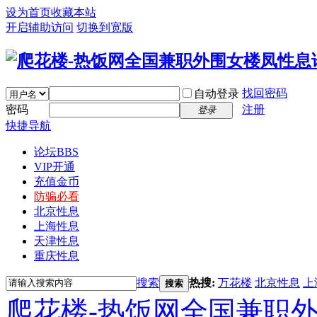
设为首页
收藏本站
开启辅助访问
切换到宽版
找回密码
自动登录
密码
注册
登录
快捷导航
论坛
BBS
VIP开通
充值金币
防骗必看
北京性息
上海性息
天津性息
重庆性息
搜索
热搜:
万花楼
北京性息
上
搜索
爬花楼-热饭网全国兼职