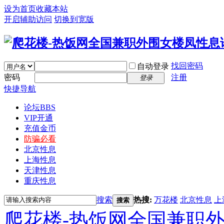
设为首页
收藏本站
开启辅助访问
切换到宽版
找回密码
自动登录
密码
注册
登录
快捷导航
论坛
BBS
VIP开通
充值金币
防骗必看
北京性息
上海性息
天津性息
重庆性息
搜索
热搜:
万花楼
北京性息
上
搜索
爬花楼-热饭网全国兼职