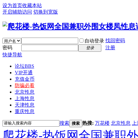
设为首页
收藏本站
开启辅助访问
切换到宽版
找回密码
自动登录
密码
注册
登录
快捷导航
论坛
BBS
VIP开通
充值金币
防骗必看
北京性息
上海性息
天津性息
重庆性息
搜索
热搜:
万花楼
北京性息
上
搜索
爬花楼-热饭网全国兼职