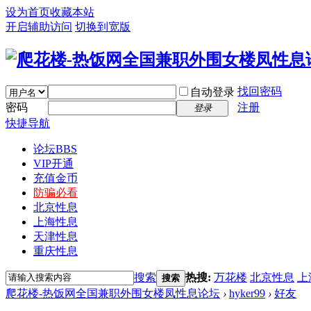
设为首页
收藏本站
开启辅助访问
切换到宽版
找回密码
自动登录
密码
注册
登录
快捷导航
论坛
BBS
VIP开通
充值金币
防骗必看
北京性息
上海性息
天津性息
重庆性息
搜索
热搜:
万花楼
北京性息
上
搜索
爬花楼-热饭网全国兼职外围女楼凤性息论坛
›
hyker99
›
好友