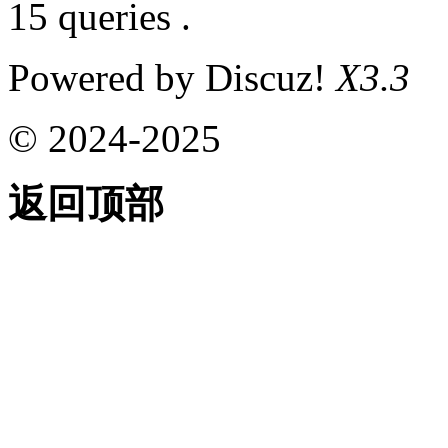
15 queries .
Powered by Discuz!
X3.3
© 2024-2025
返回顶部