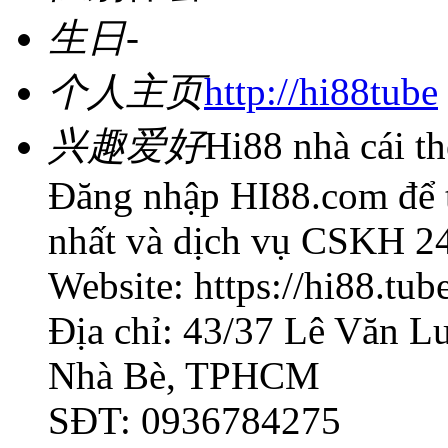
生日
-
个人主页
http://hi88tube
兴趣爱好
Hi88 nhà cái th
Đăng nhập HI88.com để t
nhất và dịch vụ CSKH 2
Website: https://hi88.tub
Địa chỉ: 43/37 Lê Văn 
Nhà Bè, TPHCM
SĐT: 0936784275