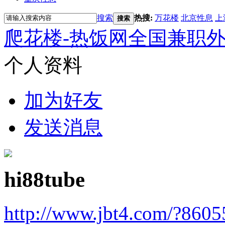
搜索
热搜:
万花楼
北京性息
上
搜索
爬花楼-热饭网全国兼职
个人资料
加为好友
发送消息
hi88tube
http://www.jbt4.com/?860