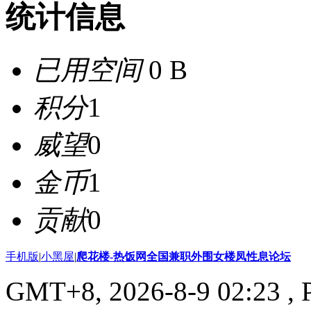
统计信息
已用空间
0 B
积分
1
威望
0
金币
1
贡献
0
手机版
|
小黑屋
|
爬花楼-热饭网全国兼职外围女楼凤性息论坛
GMT+8, 2026-8-9 02:23
, 