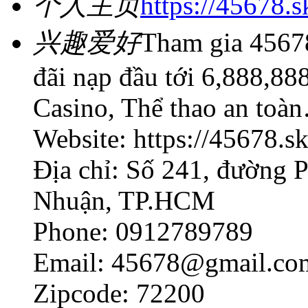
个人主页
https://45678.s
兴趣爱好
Tham gia 45678
đãi nạp đầu tới 6,888,88
Casino, Thể thao an toà
Website: https://45678.sk
Địa chỉ: Số 241, đường 
Nhuận, TP.HCM
Phone: 0912789789
Email: 45678@gmail.co
Zipcode: 72200