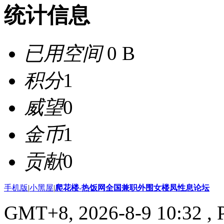
统计信息
已用空间
0 B
积分
1
威望
0
金币
1
贡献
0
手机版
|
小黑屋
|
爬花楼-热饭网全国兼职外围女楼凤性息论坛
GMT+8, 2026-8-9 10:32
, 