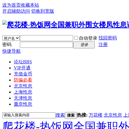
设为首页
收藏本站
开启辅助访问
切换到宽版
找回密码
自动登录
密码
注册
登录
快捷导航
论坛
BBS
VIP开通
充值金币
防骗必看
北京性息
上海性息
天津性息
重庆性息
搜索
热搜:
万花楼
北京性息
上
搜索
爬花楼-热饭网全国兼职