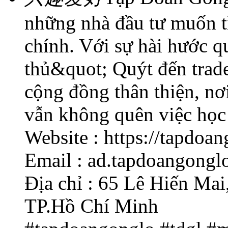
những nhà đầu tư muốn tì
chính. Với sự hài hước q
thủ&quot; Quýt đến trade
cộng đồng thân thiện, nơi
vẫn không quên việc học 
Website : https://tapdoa
Email : ad.tapdoangong
Địa chỉ : 65 Lê Hiến Ma
TP.Hồ Chí Minh