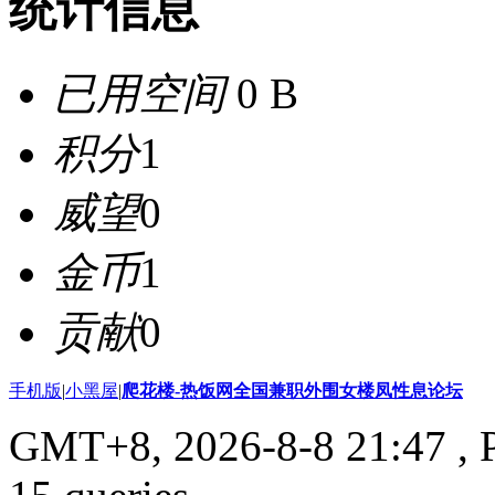
统计信息
已用空间
0 B
积分
1
威望
0
金币
1
贡献
0
手机版
|
小黑屋
|
爬花楼-热饭网全国兼职外围女楼凤性息论坛
GMT+8, 2026-8-8 21:47
, 