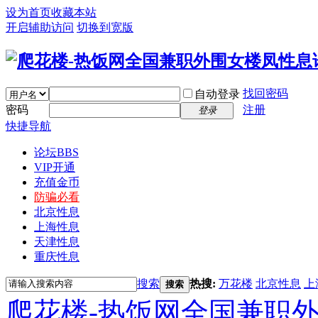
设为首页
收藏本站
开启辅助访问
切换到宽版
找回密码
自动登录
密码
注册
登录
快捷导航
论坛
BBS
VIP开通
充值金币
防骗必看
北京性息
上海性息
天津性息
重庆性息
搜索
热搜:
万花楼
北京性息
上
搜索
爬花楼-热饭网全国兼职