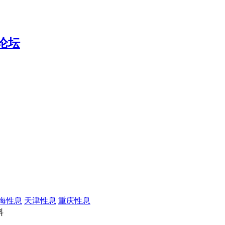
海性息
天津性息
重庆性息
料