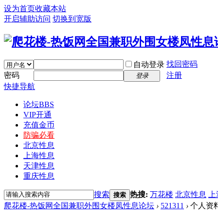
设为首页
收藏本站
开启辅助访问
切换到宽版
找回密码
自动登录
密码
注册
登录
快捷导航
论坛
BBS
VIP开通
充值金币
防骗必看
北京性息
上海性息
天津性息
重庆性息
搜索
热搜:
万花楼
北京性息
上
搜索
爬花楼-热饭网全国兼职外围女楼凤性息论坛
›
521311
›
个人资