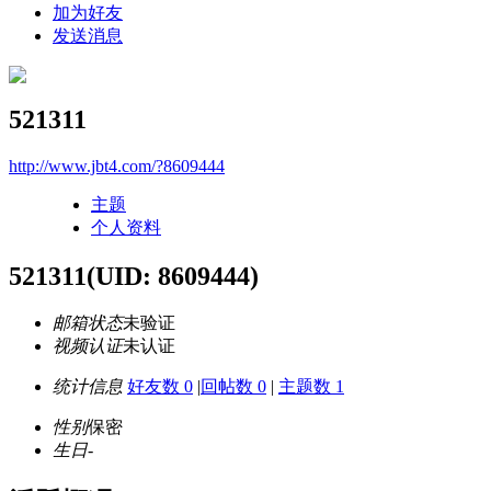
加为好友
发送消息
521311
http://www.jbt4.com/?8609444
主题
个人资料
521311
(UID: 8609444)
邮箱状态
未验证
视频认证
未认证
统计信息
好友数 0
|
回帖数 0
|
主题数 1
性别
保密
生日
-