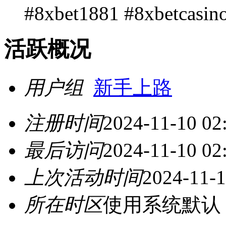
#8xbet1881 #8xbetcasin
活跃概况
用户组
新手上路
注册时间
2024-11-10 02
最后访问
2024-11-10 02
上次活动时间
2024-11-1
所在时区
使用系统默认