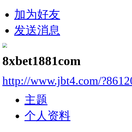
加为好友
发送消息
8xbet1881com
http://www.jbt4.com/?861
主题
个人资料