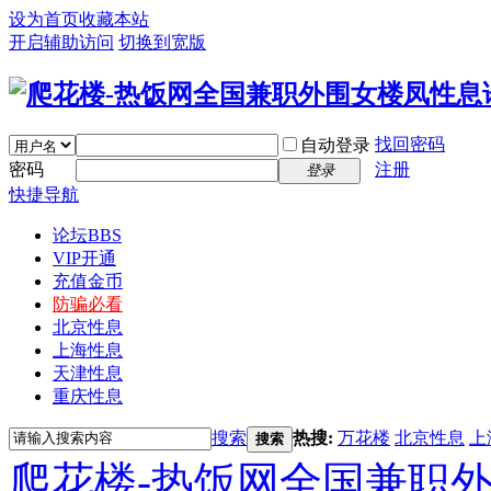
设为首页
收藏本站
开启辅助访问
切换到宽版
找回密码
自动登录
密码
注册
登录
快捷导航
论坛
BBS
VIP开通
充值金币
防骗必看
北京性息
上海性息
天津性息
重庆性息
搜索
热搜:
万花楼
北京性息
上
搜索
爬花楼-热饭网全国兼职