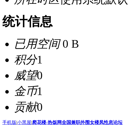
统计信息
已用空间
0 B
积分
1
威望
0
金币
1
贡献
0
手机版
|
小黑屋
|
爬花楼-热饭网全国兼职外围女楼凤性息论坛